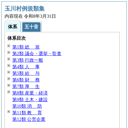
玉川村例規類集
内容現在 令和8年3月31日
体系
五十音
体系目次
第1類
総
規
第2類 議会・選挙・監査
第3類 行政一般
第4類
人
事
第5類
給
与
第6類
財
務
第7類
厚
生
第8類 産業・経済
第9類 土木・建設
第10類
消
防
第11類
教
育
第12類 公営企業