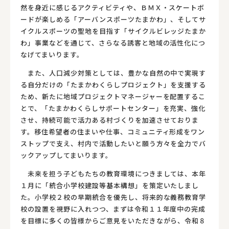
然を身近に感じるアクティビティや、ＢＭＸ・スケートボ
ードが楽しめる「アーバンスポーツたまかわ」、そしてサ
イクルスポーツの聖地を目指す「サイクルビレッジたまか
わ」事業などを通じて、さらなる誘客と地域の活性化につ
なげてまいります。
また、人口減少対策としては、豊かな自然の中で実現す
る自分だけの「たまかわくらしプロジェクト」を支援する
ため、新たに地域プロジェクトマネージャーを配置するこ
とで、「たまかわくらしサポートセンター」を充実、強化
させ、持続可能で活力ある村づくりを加速させておりま
す。移住希望者の住まいや仕事、コミュニティ形成をワン
ストップで支え、村内で活動したいと願う方々を全力でバ
ックアップしてまいります。
未来を担う子どもたちの教育環境につきましては、本年
１月に「統合小学校建設等基本構想」を策定いたしまし
た。小学校２校の早期統合を優先し、将来的な義務教育学
校の設置を視野に入れつつ、まずは令和１１年度中の完成
を目標に多くの皆様からご意見をいただきながら、令和８