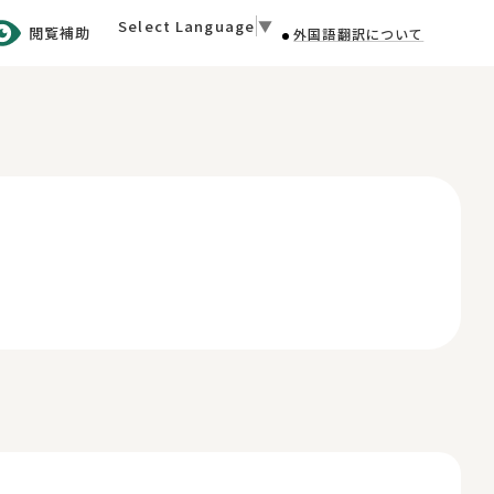
Select Language
▼
閲覧補助
外国語翻訳について