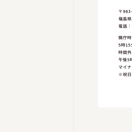
〒963
福島県
電話：
開庁時
5時15
時間外
午後5
マイナ
※祝日