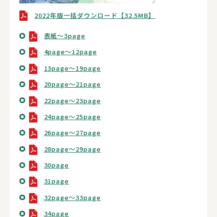
2022年版一括ダウンロード【32.5MB】
表紙～3page
4page～12page
13page～19page
20page～21page
22page～23page
24page～25page
26page～27page
28page～29page
30page
31page
32page～33page
34page