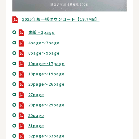
2025年版一括ダウンロード【19.7MB】
表紙～3page
4page～7page
8page～9page
10page～17page
18page～19page
20page～26page
27page
28page～29page
30page
31page
32page～33page