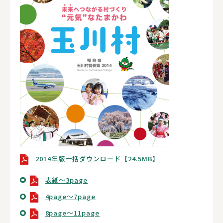
2014年版一括ダウンロード【24.5MB】
表紙～3page
4page～7page
8page～11page