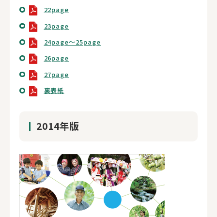
22page
23page
24page～25page
26page
27page
裏表紙
2014年版