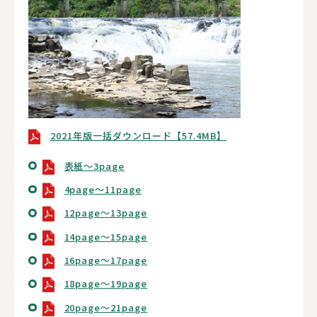
2021年版一括ダウンロード【57.4MB】
表紙～3page
4page～11page
12page～13page
14page～15page
16page～17page
18page～19page
20page～21page