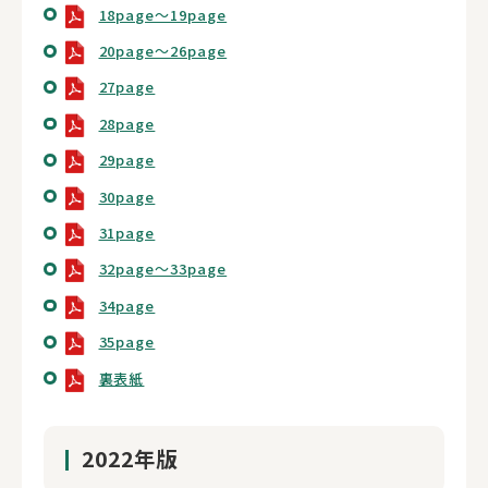
18page～19page
20page～26page
27page
28page
29page
30page
31page
32page～33page
34page
35page
裏表紙
2022年版