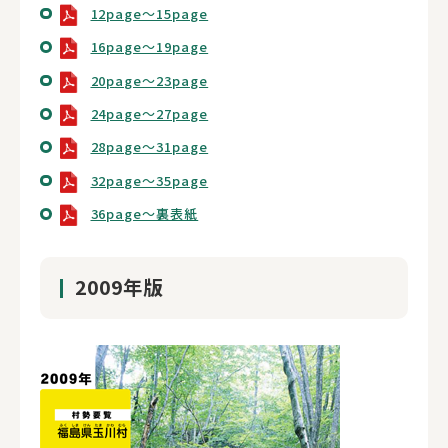
12page～15page
16page～19page
20page～23page
24page～27page
28page～31page
32page～35page
36page～裏表紙
2009年版