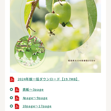
2024年版一括ダウンロード【19.7MB】
表紙～3page
4page～9page
10page～17page