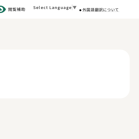
Select Language
▼
閲覧補助
外国語翻訳について