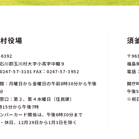
川村役場
須
-6392
〒963
石川郡玉川村大字小高字中畷９
福島
0247-57-3101
FAX：0247-57-3952
電話
間：月曜日から金曜日の午前8時30分から午後
開庁
分
午後5
窓口：第２、第４水曜日（住民課）
※祝
時15分から午後7時
ンバーカード関係は、午後6時30分まで
・休日、12月29日から1月3日を除く