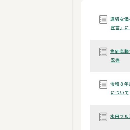
適切な価
宣言」に
物価高騰
況等
令和８年
について
水田フル