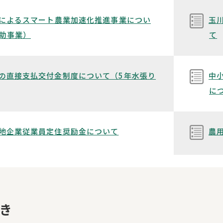
用によるスマート農業加速化推進事業につい
玉
助事業）
て
の直接支払交付金制度について（5年水張り
中
に
地企業従業員定住奨励金について
農
き