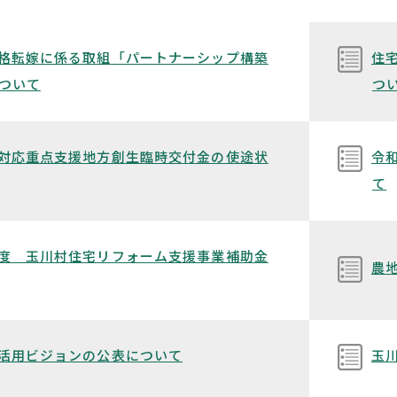
格転嫁に係る取組「パートナーシップ構築
住
ついて
つ
対応重点支援地方創生臨時交付金の使途状
令
て
度 玉川村住宅リフォーム支援事業補助金
農
活用ビジョンの公表について
玉