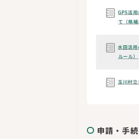
GPS活
て（県補
水田活用
ルール）
玉川村立
申請・手続