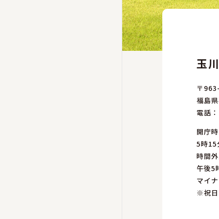
玉
〒963
福島県
電話：
開庁時
5時15
時間外
午後5
マイナ
※祝日