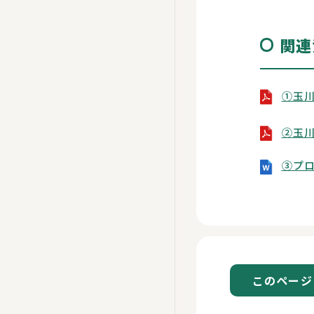
関連
①玉
②玉
③プ
このページ