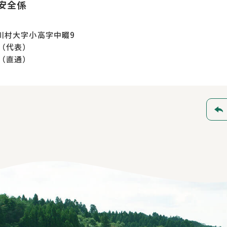
安全係
川村大字小高字中畷9
01（代表）
21（直通）