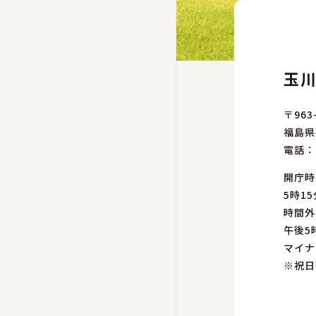
玉
〒963
福島県
電話：
開庁時
5時15
時間外
午後5
マイナ
※祝日