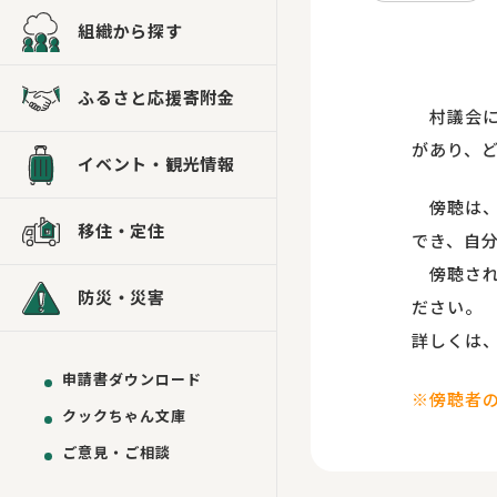
組織から探す
ふるさと応援寄附金
村議会に
があり、
イベント・観光情報
傍聴は、
移住・定住
でき、自
傍聴され
防災・災害
ださい。
詳しくは
申請書ダウンロード
※傍聴者
クックちゃん文庫
ご意見・ご相談