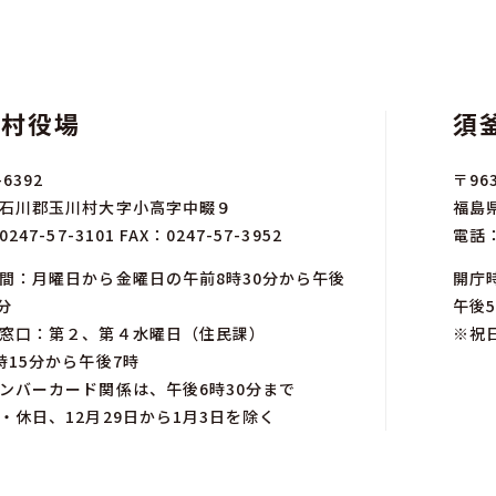
川村役場
須
-6392
〒963
石川郡玉川村大字小高字中畷９
福島
0247-57-3101
FAX：0247-57-3952
電話
間：月曜日から金曜日の午前8時30分から午後
開庁
分
午後5
窓口：第２、第４水曜日（住民課）
※祝
時15分から午後7時
ンバーカード関係は、午後6時30分まで
・休日、12月29日から1月3日を除く