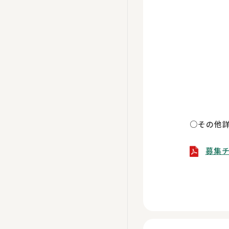
【申込
電話：
メール：s
○その他
募集チ