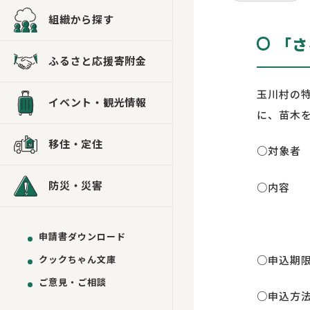
組織から探す
「さ
ふるさと応援寄附金
玉川村の
イベント・観光情報
に、苗木
移住・定住
○対象者
防災・災害
○内容 
※応募
申請書ダウンロード
○申込期
クックちゃん文庫
ご意見・ご相談
○申込方