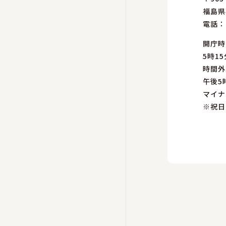
福島県
電話：
開庁時
5時15
時間外
午後5
マイナ
※祝日