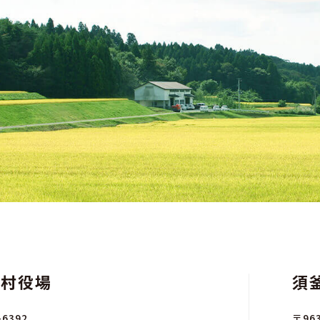
川村役場
須
-6392
〒963