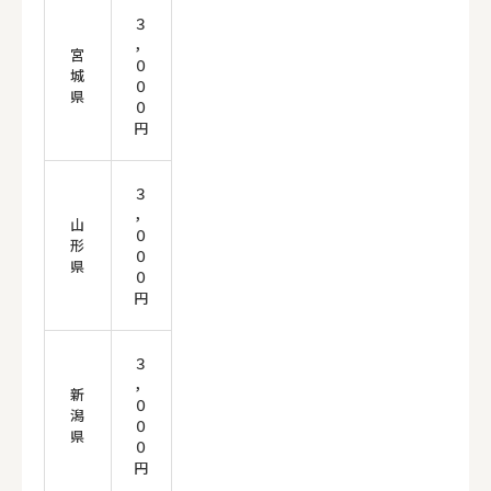
３
，
宮
０
城
０
県
０
円
３
，
山
０
形
０
県
０
円
３
，
新
０
潟
０
県
０
円