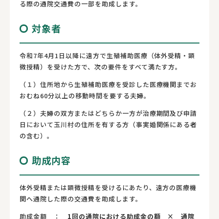
る際の通院交通費の一部を助成します。
対象者
令和7年4月1日以降に遠方で生殖補助医療（体外受精・顕
微授精）を受けた方で、次の要件をすべて満たす方。
（１）住所地から生殖補助医療を受診した医療機関までお
おむね60分以上の移動時間を要する夫婦。
（２）夫婦の双方またはどちらか一方が治療期間及び申請
日において玉川村の住所を有する方（事実婚関係にある者
の含む）。
助成内容
体外受精または顕微授精を受けるにあたり、遠方の医療機
関へ通院した際の交通費を助成します。
助成金額 ：
1回の通院における助成金の額 × 通院