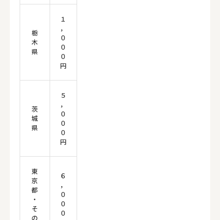
１
，
栃
０
木
０
県
０
円
５
，
茨
０
城
０
県
０
円
東
６
京
，
都
０
・
０
そ
０
の