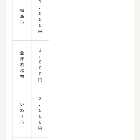
１
，
福
０
島
０
市
０
円
１
会
，
津
０
若
０
松
０
市
円
２
い
，
わ
０
き
０
市
０
円